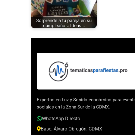
Sorprende a tu pareja en su
cumpleaños: Ideas…
Expertos en Luz y Sonido económico para event
sociales en la Zona Sur de la CDMX.
WhatsApp Directo
Base: Álvaro Obregón, CDMX