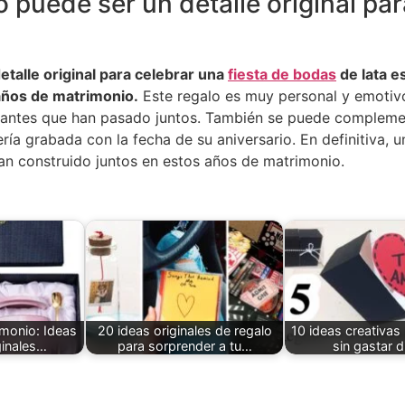
puede ser un detalle original par
talle original para celebrar una
fiesta de bodas
de lata e
 años de matrimonio.
Este regalo es muy personal y emotivo
antes que han pasado juntos. También se puede complemen
a grabada con la fecha de su aniversario. En definitiva, un
an construido juntos en estos años de matrimonio.
monio: Ideas
20 ideas originales de regalo
10 ideas creativas 
ginales…
para sorprender a tu…
sin gastar d