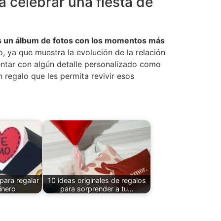
a celebrar una fiesta de
s un álbum de fotos con los momentos más
, ya que muestra la evolución de la relación
tar con algún detalle personalizado como
 regalo que les permita revivir esos
para regalar
10 ideas originales de regalos
inero
para sorprender a tu…