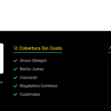
🚀 Cobertura Sin Costo

Álvaro Obregón
Benito Juárez
Coyoacán
os
Magdalena Contreras
Cuajimalpa