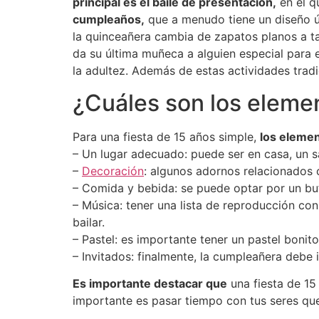
principal es el baile de presentación,
en el q
cumpleaños,
que a menudo tiene un diseño ún
la quinceañera cambia de zapatos planos a ta
da su última muñeca a alguien especial para e
la adultez. Además de estas actividades trad
¿Cuáles son los elemen
Para una fiesta de 15 años simple,
los eleme
– Un lugar adecuado: puede ser en casa, un sal
–
Decoración
: algunos adornos relacionados c
– Comida y bebida: se puede optar por un buff
– Música: tener una lista de reproducción co
bailar.
– Pastel: es importante tener un pastel bonito
– Invitados: finalmente, la cumpleañera debe i
Es importante destacar que
una fiesta de 15
importante es pasar tiempo con tus seres quer