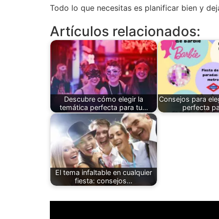
Todo lo que necesitas es planificar bien y dej
Artículos relacionados:
Descubre cómo elegir la
Consejos para eleg
temática perfecta para tu…
perfecta p
El tema infaltable en cualquier
fiesta: consejos…