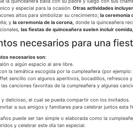
ue la quinceañera baila con su padre y luego con sus cham
ico y especial para la ocasión.
Otras actividades incluye
cones altos para simbolizar su crecimiento;
la ceremonia 
lla; y
la ceremonia de la corona,
donde la quinceañera reci
icionales,
las fiestas de quinceañera suelen incluir comida
tos necesarios para una fies
ntos necesarios son
:
ón o algún espacio al aire libre.
on la temática escogida por la cumpleañera (por ejemplo: m
et sencillo con algunos aperitivos, bocadillos, refrescos y
n las canciones favoritas de la cumpleañera y algunas canc
 y delicioso, el cual se pueda compartir con los invitados.
nvitar a sus amigos y familiares para celebrar juntos esta f
 años puede ser tan simple o elaborada como la cumpleañera
idos y celebrar este día tan especial.