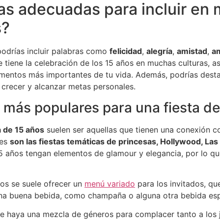
as adecuadas para incluir en 
s?
podrías incluir palabras como
felicidad
,
alegría
,
amistad
,
a
 tiene la celebración de los 15 años en muchas culturas, 
omentos más importantes de tu vida. Además, podrías des
 crecer y alcanzar metas personales.
 más populares para una fiesta d
a de 15 años
suelen ser aquellas que tienen una conexión con
res
son las fiestas temáticas de princesas, Hollywood, Las
5 años tengan elementos de glamour y elegancia, por lo qu
ños se suele ofrecer un
menú variado
para los invitados, qu
na buena bebida, como champaña o alguna otra bebida espe
que haya una mezcla de géneros para complacer tanto a los 