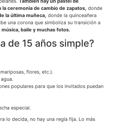
belanes.
También hay un pastel de
n la ceremonia de cambio de zapatos,
donde
de la última muñeca,
donde la quinceañera
be una corona que simboliza su transición a
, música, baile y muchas fotos.
ta de 15 años simple?
ariposas, flores, etc.).
 agua.
iones populares para que los invitados puedan
echa especial.
 lo decida, no hay una regla fija. Lo más